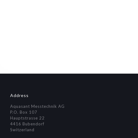
Address
Aquasant Messtechnik AG
P.O. Box 107
Hauptstrasse 22
4416 Bubendorf
Switzerland