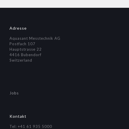
Adresse
Aquasant Messtechnik AG
Postfach 107
Hauptstrasse 22
4416 Bubendorf
Switzerland
Jobs
Kontakt
Tel: +41 61 935 5000