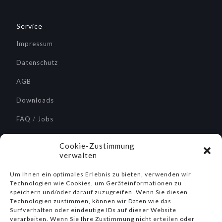
Service
Impressum
Datenschutz
AGB
Downloads
FAQ
/
Jobs
Service / Reparaturen
Cookie-Zustimmung
verwalten
Um Ihnen ein optimales Erlebnis zu bieten, verwenden wir
Technologien wie Cookies, um Geräteinformationen zu
Suche
speichern und/oder darauf zuzugreifen. Wenn Sie diesen
Technologien zustimmen, können wir Daten wie das
Surfverhalten oder eindeutige IDs auf dieser Website
verarbeiten. Wenn Sie Ihre Zustimmung nicht erteilen oder