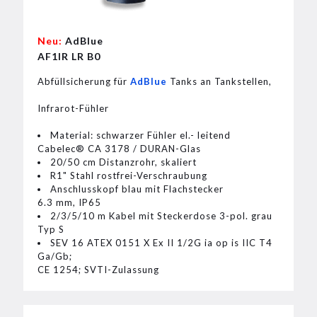
Neu:
AdBlue
AF1IR LR B0
Abfüllsicherung für
AdBlue
Tanks an Tankstellen,
Infrarot-Fühler
Material: schwarzer Fühler el.- leitend
Cabelec® CA 3178 / DURAN-Glas
20/50 cm Distanzrohr, skaliert
R1" Stahl rostfrei-Verschraubung
Anschlusskopf blau mit Flachstecker
6.3 mm, IP65
2/3/5/10 m Kabel mit Steckerdose 3-pol. grau
Typ S
SEV 16 ATEX 0151 X Ex II 1/2G ia op is IIC T4
Ga/Gb;
CE 1254; SVTI-Zulassung