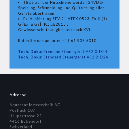
TBUS auf der Hutschiene werden 24VDC-
Speisung, Störmeldung und Quittierung aller
Geräte übertragen
Ex-Ausführung SEV 21 ATEX 0523; Ex II (1)
G [Ex ia Ga] IIC; CE2813 ;
Gewässerschutztauglichkeit nach KVU
Rufen Sie uns an unter +41 61 935 5010
Tech. Doku:
Premium Steuergerät AS2.0-D24
Tech. Doku:
Standard Steuergerät AS2.2-D24
Adresse
Aquasant Messtechnik AG
Postfach 107
Hauptstrasse 22
4416 Bubendorf
Switzerland