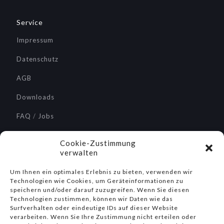
Service
Impressum
Datenschutz
AGB
Downloads
FAQ
/
Jobs
Service / Reparaturen
Cookie-Zustimmung
verwalten
Um Ihnen ein optimales Erlebnis zu bieten, verwenden wir
Technologien wie Cookies, um Geräteinformationen zu
Suche
speichern und/oder darauf zuzugreifen. Wenn Sie diesen
Technologien zustimmen, können wir Daten wie das
Surfverhalten oder eindeutige IDs auf dieser Website
verarbeiten. Wenn Sie Ihre Zustimmung nicht erteilen oder